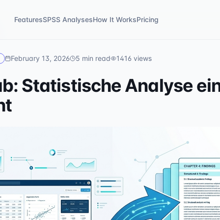
Features
SPSS Analyses
How It Works
Pricing
February 13, 2026
5
min read
1416
views
: Statistische Analyse ei
ht