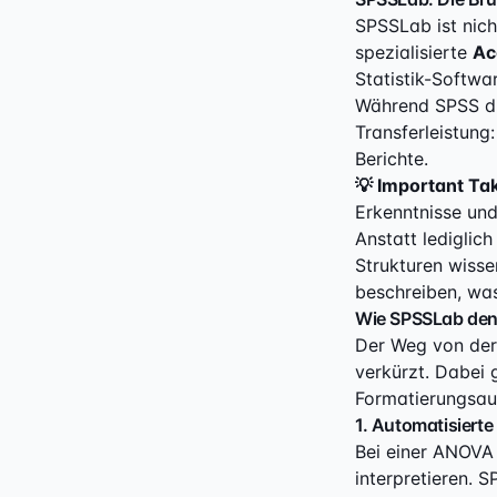
SPSSLab ist nich
spezialisierte
Ac
Statistik-Softwa
Während SPSS die
Transferleistung
Berichte.
💡 Important T
Erkenntnisse und
Anstatt lediglic
Strukturen wissen
beschreiben, was
Wie SPSSLab den
Der Weg von der
verkürzt. Dabei g
Formatierungsau
1. Automatisierte
Bei einer ANOVA
interpretieren. 