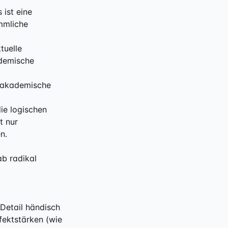
 ist eine
mmliche
tuelle
ademische
t akademische
ie logischen
t nur
n.
b radikal
Detail händisch
fektstärken (wie