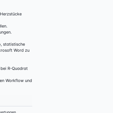
e Herzstücke
len.
ungen.
 statistische
crosoft Word zu
 bei R-Quadrat
llen Workflow und
wertungen