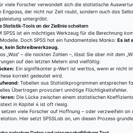
r viele Forscher verwandelt sich die statistische Auswertu
Engpass, der nicht nur Zeit raubt, sondern auch das Selbs
sleistung untergräbt.
Statistik-Tools an der Ziellinie scheitern
M SPSS ist ein mächtiges Werkzeug für die Berechnung ko
Modelle. Doch SPSS hat ein fundamentales Manko:
Es ist 
, kein Schreibwerkzeug.
das „Was“ – die nackten Zahlen –, lässt Sie aber mit dem „Wie
ungen auf den letzten Metern sind vielfältig:
ücken:
Ein signifikanter p-Wert ist wertlos, wenn er nicht i
hese korrekt gedeutet wird.
ufwand:
Tabellen aus Statistikprogrammen entsprechen fa
uelles Übertragen provoziert unnötige Flüchtigkeitsfehler.
rieren:
Die Lücke zwischen einem statistischen Koeffizient
text in Kapitel 4 ist oft riesig.
setzen viele Forscher auf Hoffnung – oder verzweifeln an 
etation. Hier setzt SPSSLab an, um diesen Prozess grundl
cke zwischen Daten und wissenschaftlichem Text