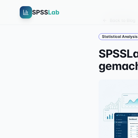
SPSS
Lab
Back to Blog
Statistical Analysis
SPSSLab
gemac