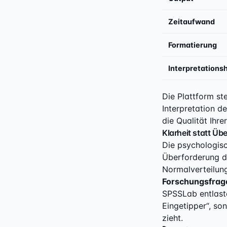
Zeitaufwand
Formatierung
Interpretationsh
Die Plattform st
Interpretation d
die Qualität Ihre
Klarheit statt Üb
Die psychologisc
Überforderung du
Normalverteilung
Forschungsfrag
SPSSLab entlaste
Eingetipper“, so
zieht.