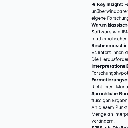
🔥 Key Insight:
Fü
unüberwindbaren 
eigene Forschung
Warum klassische 
Software wie IB
mathematischer 
Rechenmaschine
Es liefert Ihnen 
Die Herausforder
Interpretationsl
Forschungshypot
Formatierungsa
Richtlinien. Man
Sprachliche Bar
flüssigen Ergebnis
An diesem Punkt 
Menge an Interpr
verändern.
SPSSLab: Die Brü