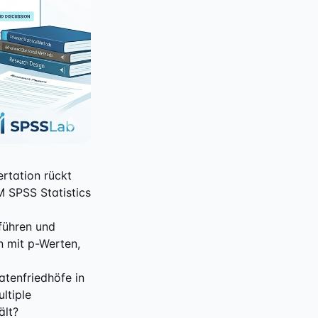
rtation rückt
M SPSS Statistics
führen und
n mit p-Werten,
atenfriedhöfe in
ltiple
ält?