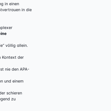
ng in einen
tvertrauen in die
mplexer
eine
“ völlig allein.
m Kontext der
st nie den APA-
en und einem
der schieren
egend zu