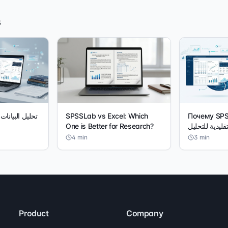
s
تحليل البيانا
SPSSLab vs Excel: Which
Почему SPSSLab
One is Better for Research?
قليدية للتحليل
4
min
3
min
Product
Company