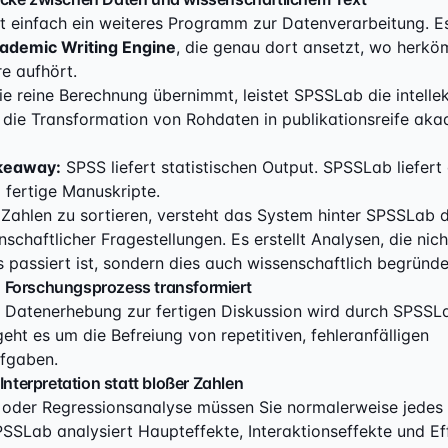
t einfach ein weiteres Programm zur Datenverarbeitung. Es
ademic Writing Engine
, die genau dort ansetzt, wo herkö
re aufhört.
 reine Berechnung übernimmt, leistet SPSSLab die intellek
: die Transformation von Rohdaten in publikationsreife ak
akeaway:
SPSS liefert statistischen Output. SPSSLab liefer
 fertige Manuskripte.
h Zahlen zu sortieren, versteht das System hinter SPSSLab d
schaftlicher Fragestellungen. Es erstellt Analysen, die nich
 passiert ist, sondern dies auch wissenschaftlich begründe
 Forschungsprozess transformiert
 Datenerhebung zur fertigen Diskussion wird durch SPSSLa
eht es um die Befreiung von repetitiven, fehleranfälligen
fgaben.
 Interpretation statt bloßer Zahlen
 oder Regressionsanalyse müssen Sie normalerweise jedes 
SPSSLab analysiert Haupteffekte, Interaktionseffekte und Ef