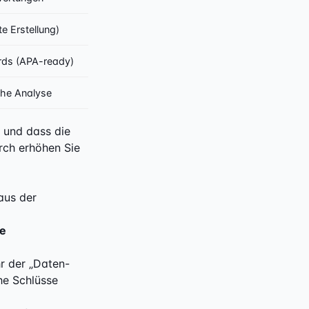
e Erstellung)
ds (APA-ready)
che Analyse
d und dass die
rch erhöhen Sie
aus der
ie
r der „Daten-
he Schlüsse