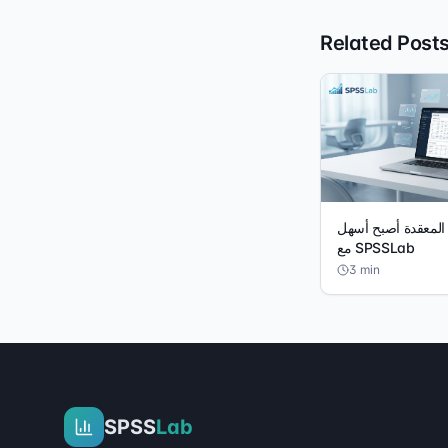
Related Post
ت المعقدة أصبح أسهل
مع SPSSLab
3
min
SPSS
Lab