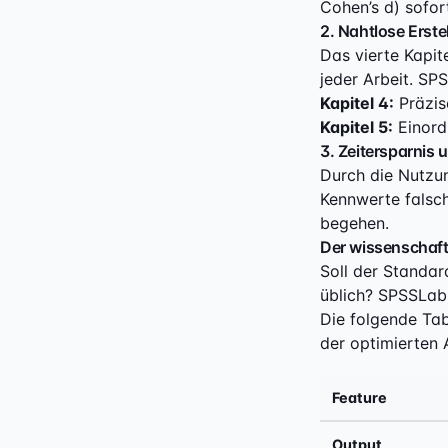
Cohen’s d) sofor
2. Nahtlose Erste
Das vierte Kapit
jeder Arbeit. SPS
Kapitel 4:
Präzis
Kapitel 5:
Einord
3. Zeitersparnis 
Durch die Nutzun
Kennwerte falsc
begehen.
Der wissenschaft
Soll der Standa
üblich? SPSSLab 
Die folgende Tab
der optimierten
Feature
Output