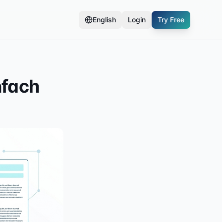
English
Login
Try Free
nfach