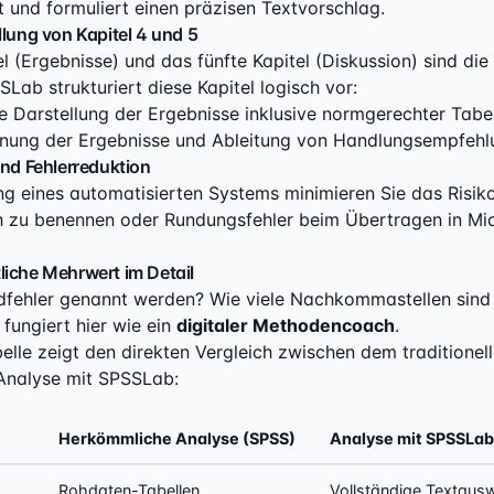
t und formuliert einen präzisen Textvorschlag.
llung von Kapitel 4 und 5
el (Ergebnisse) und das fünfte Kapitel (Diskussion) sind di
SLab strukturiert diese Kapitel logisch vor:
e Darstellung der Ergebnisse inklusive normgerechter Tabel
nung der Ergebnisse und Ableitung von Handlungsempfehl
und Fehlerreduktion
g eines automatisierten Systems minimieren Sie das Risiko,
h zu benennen oder Rundungsfehler beim Übertragen in Mi
liche Mehrwert im Detail
rdfehler genannt werden? Wie viele Nachkommastellen sind
fungiert hier wie ein
digitaler Methodencoach
.
elle zeigt den direkten Vergleich zwischen dem traditione
 Analyse mit SPSSLab:
Herkömmliche Analyse (SPSS)
Analyse mit SPSSLab
Rohdaten-Tabellen
Vollständige Textaus