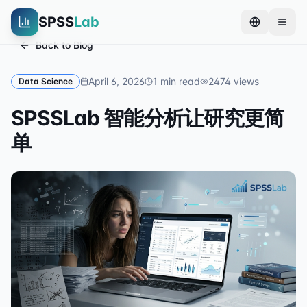
SPSS
Lab
Back to Blog
April 6, 2026
1
min read
2474
views
Data Science
SPSSLab 智能分析让研究更简
单