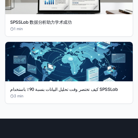
SPSSLab 数据分析助力学术成功
1
min
كيف تختصر وقت تحليل البيانات بنسبة 90٪ باستخدام SPSSLab
3
min