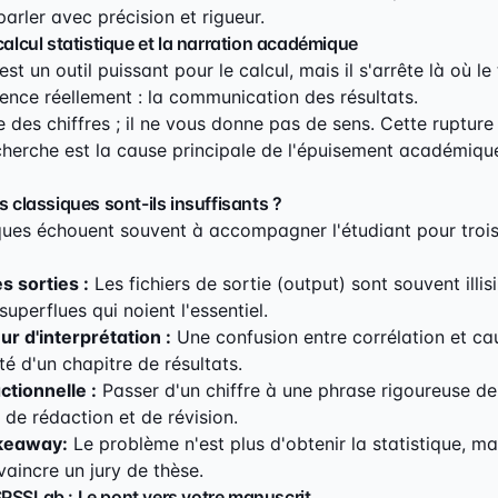
parler avec précision et rigueur.
 calcul statistique et la narration académique
est un outil puissant pour le calcul, mais il s'arrête là où le
ce réellement : la communication des résultats.
des chiffres ; il ne vous donne pas de sens. Cette rupture
herche est la cause principale de l'épuisement académique
s classiques sont-ils insuffisants ?
iques échouent souvent à accompagner l'étudiant pour trois
 sorties :
Les fichiers de sortie (output) sont souvent illisi
superflues qui noient l'essentiel.
ur d'interprétation :
Une confusion entre corrélation et cau
ité d'un chapitre de résultats.
ctionnelle :
Passer d'un chiffre à une phrase rigoureuse 
 de rédaction et de révision.
akeaway:
Le problème n'est plus d'obtenir la statistique, ma
vaincre un jury de thèse.
SPSSLab : Le pont vers votre manuscrit