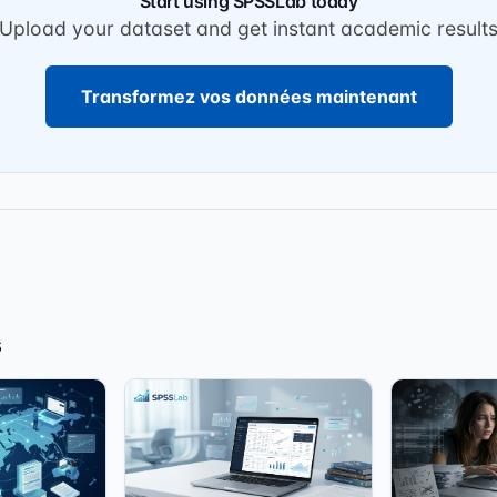
Start using SPSSLab today
Upload your dataset and get instant academic result
Transformez vos données maintenant
s