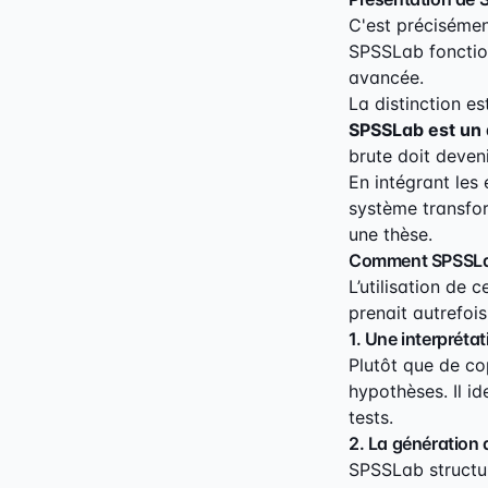
C'est précisément
SPSSLab fonctio
avancée.
La distinction e
SPSSLab est un 
brute doit deven
En intégrant les
système transfor
une thèse.
Comment SPSSLab 
L’utilisation de
prenait autrefoi
1. Une interpréta
Plutôt que de co
hypothèses. Il ide
tests.
2. La génération
SPSSLab structur