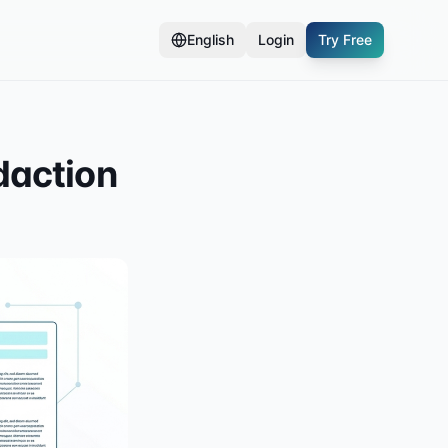
English
Login
Try Free
daction