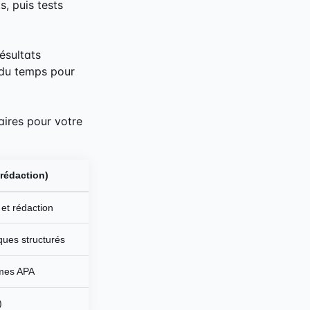
s, puis tests
ésultats
 du temps pour
aires pour votre
rédaction)
 et rédaction
ues structurés
rmes APA
)