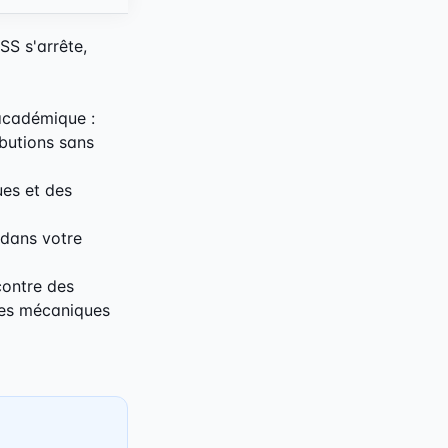
S s'arrête,
 académique :
butions sans
ues et des
 dans votre
contre des
ches mécaniques