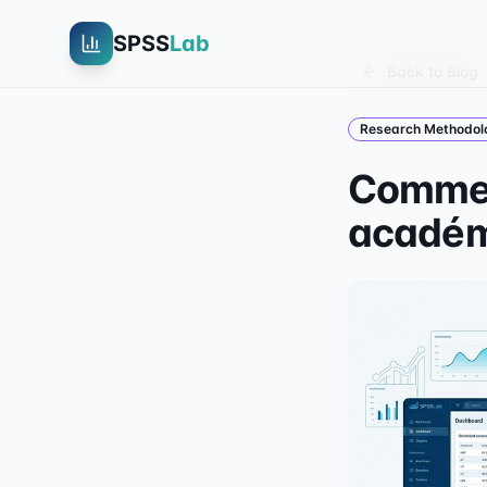
SPSS
Lab
Back to Blog
Research Methodol
Commen
académ