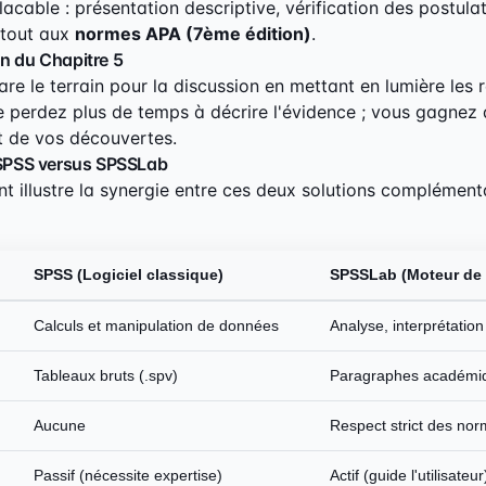
cable : présentation descriptive, vérification des postulat
 tout aux
normes APA (7ème édition)
.
on du Chapitre 5
re le terrain pour la discussion en mettant en lumière les r
ne perdez plus de temps à décrire l'évidence ; vous gagnez
t de vos découvertes.
: SPSS versus SPSSLab
nt illustre la synergie entre ces deux solutions complément
SPSS (Logiciel classique)
SPSSLab (Moteur de 
Calculs et manipulation de données
Analyse, interprétation
Tableaux bruts (.spv)
Paragraphes académiq
Aucune
Respect strict des no
Passif (nécessite expertise)
Actif (guide l'utilisateur