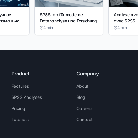
учное
SPSSLab für moderne
Analyse ava
 помощью
Datenanalyse und Forschung
avec SPSSL
4
min
4
min
Product
Company
Features
About
SPSS Analyses
Blog
Pricing
Careers
Tutorials
Contact