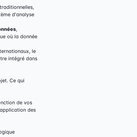
raditionnelles,
tème d'analyse
données
,
ique où la donnée
ternationaux, le
être intégré dans
jet. Ce qui
onction de vos
d'application des
logique