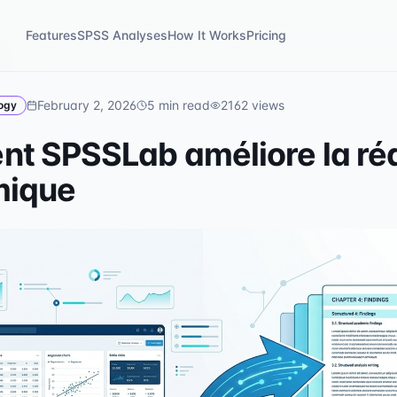
Features
SPSS Analyses
How It Works
Pricing
February 2, 2026
5
min read
2162
views
ogy
t SPSSLab améliore la ré
ique