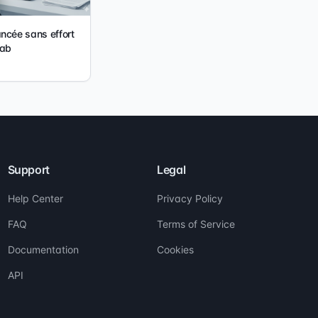
ncée sans effort
ab
Support
Legal
Help Center
Privacy Policy
FAQ
Terms of Service
Documentation
Cookies
API