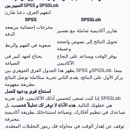
التمييز بين SPSS و SPSSLab
لنفهم الفرق، دعنا نقارن:
SPSS
SPSSLab
مخرجات إحصائية مرتفعة
تقارير أكاديمية شاملة مع تفسير
الدقة
تحويل النتائج إلى نصوص واضحة
صعوبة في الفهم والربط
وعميقة
يوفر الوقت ويساعد على النجاح
يحتاج لجهد كبير في
الأكاديمي
الصياغة
يظهر هذا الجدول الفرق الجوهري بين SPSS وSPSSLab. بينما
يركز الأول على النتائج، يقدم الثاني تجربة متكاملة توصل النتائج
بطريقة مفهومة.
استنتاج قوي ودعوة للعمل
إذا كنت تسعى لتحسين أدائك الأكاديمي، فإن تجربة SPSSLab
هي خطوتك التالية.
هذه الأداة لا توفر لك تحليلاً فحسب،
بل
تساعدك في تنظيم أفكارك، وصياغة استنتاجاتك بطريقة أكاديمية
محترفة.
توقف عن إهدار الوقت في محاولة فك رموز التحليلات المعقدة،