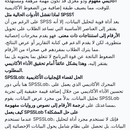
أكاديمي مفهوم
وذو مغزى قد تكون مهمة مرهقة ومستهلكة
للوقت، مما يضيف طبقة إضافية من الضغوط الأكاديمية.
لماذا تفشل الأدوات الحالية مثل SPSS؟
على الرغم من أن SPSS يعد أداة قوية لتحليل البيانات، إلا أنه
يفتقر إلى العناصر الأساسية التي تساعد الطلاب على تحويل
الأرقام إلى استنتاجات ذات معنى
. فهو يقدم مخرجات إحصائية
متطورة، لكن لا يقدم الدعم في كتابة التقارير أو عرض النتائج،
مما يترك الطلاب بمفردهم في صحراء من الأرقام.
الضغوط الناتجة عن قوة البرنامج لا تتعلق بما يحتويه بل بما
يفتقر إليه،
وهذا يشكل عائقاً أمام تحقيق الأداء الأكاديمي
المطلوب.
SPSSLab: الحل لقضاء الإيجابيات الأكاديمية
هنا يأتي دور SPSSLab، المحرك الأكاديمي الذي يعمل على
تحسين الأداء الأكاديمي من خلال إضافة قيمة حقيقية إلى تجربة
تحليل البيانات. بدلاً من مجرد عرض البيانات، يقوم SPSSLab
ترجمة الأرقام إلى نصوص وروايات مفهومة.
بمساعدتك على
كيف يعمل SPSSLab على حل المشكلة؟
عندما تستخدم SPSSLab، فإنك لا تستخدم مجرد أداة لتحليل
البيانات. بل تحصل على نظام شامل يحول البيانات الإحصائية إلى