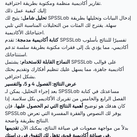
تقارير أكاديمية منظمة ومكتوبة بطريقة احترافية.
إليك كيفية عمل ذلك:
تحليل شامل:
يتيح لك SPSSLab إدخال البيانات وتحليلها بطريقة
سهلة. يقترح لك المئات من التحليلات المناسبة التي تلبي
احتياجاتك الأكاديمية.
كتابة أكاديمية مدمجة:
تقدم SPSSLab تفسيرًا للنتائج بأسلوب
أكاديمي، مما يؤدي بك إلى فقرات مكتوبة بطريقة سلسة تدعم
استنتاجاتك.
النماذج القابلة للاستخدام:
يشتمل SPSSLab على قوالب
أكاديمية جاهزة، مما يسهل عليك تنظيم أفكارك وتقديم بحثك
بشكل احترافي.
عرض النتائج: الفصول 4 و 5، والتفسير
بعد إجراء التحليل، يمكن لـ SPSSLab مساعدتك في كتابة
الفصل الرابع والخامس من تقريرك الأكاديمي بكل سلاسة. إذا
كان هدفك هو توضيح
أهمية النتائج التي تم الحصول عليها
، فإن
SPSSLab يوفر لك النصوص والفقرة المفسرة التي تعرض
النتائج بطريقة واضحة.
بدلاً من مواجهة صعوبات في صياغة النتائج، يمكنك الآن
تقديمها
في صياغة أكاديمية قوية، تؤهل لك التفوق في دراستك.