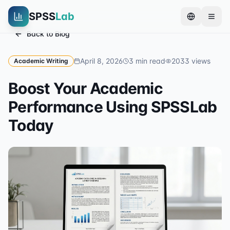
SPSS
Lab
Back to Blog
April 8, 2026
3
min read
2033
views
Academic Writing
Boost Your Academic
Performance Using SPSSLab
Today